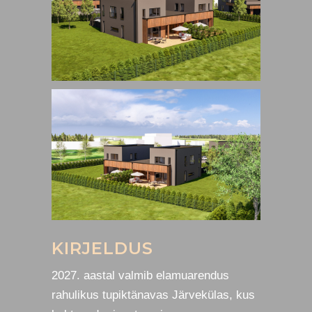
KIRJELDUS
2027. aastal valmib elamuarendus
rahulikus tupiktänavas Järvekülas, kus