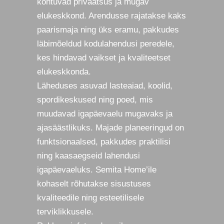
kohtuvad privaatsus ja mugav
elukeskkond. Arendusse rajatakse kaks
paarismaja ning üks eramu, pakkudes
läbimõeldud kodulahendusi peredele,
kes hindavad vaikset ja kvaliteetset
elukeskkonda.
Läheduses asuvad lasteaiad, koolid,
spordikeskused ning poed, mis
muudavad igapäevaelu mugavaks ja
ajasäästlikuks. Majade planeeringud on
funktsionaalsed, pakkudes praktilisi
ning kaasaegseid lahendusi
igapäevaeluks. Semita Home’ile
kohaselt rõhutakse sisustuses
kvaliteedile ning esteetilisele
terviklikkusele.